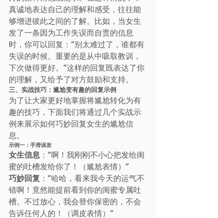
真诚地表达自己的理解和感受，往往能
够增进彼此之间的了解。比如，当女生
发了一条因为工作失误而自责的信息
时，你可以回复：”别太难过了，谁都有
失误的时候。重要的是从中吸取教训，
下次做得更好。”这样的回复既表达了你
的理解，又给予了对方鼓励和支持。
三、实战技巧：尴尬变有趣的回复示例
为了让大家更好地掌握将尴尬转化为有
趣的技巧，下面我们将通过几个实战示
例来展示如何巧妙回复女生的尴尬信
息。
示例一：手滑误发
女生信息
：”啊！我刚刚不小心把发给闺
蜜的吐槽发给你了！（尴尬表情）”
巧妙回复
：”哈哈，看来我今天的运气不
错啊！竟然能提前看到你的闺蜜专属吐
槽。不过放心，我会替你保密的，不会
告诉任何人的！（调皮表情）”