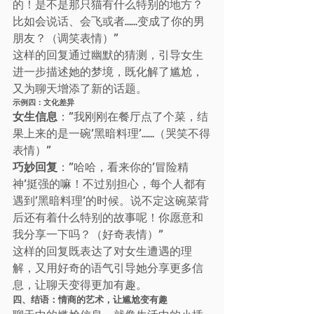
的！是不是那只猫有什么特别的地方？
比如会说话、会飞或者……变成了你的男
朋友？（调笑表情）”
这样的回复通过幽默的猜测，引导女生
进一步描述她的梦境，既化解了尴尬，
又为聊天增添了新的话题。
示例四：文化差异
女生信息
：”我刚刚在餐厅点了个菜，结
果上来的是一碗’黑暗料理’……（哭笑不得
表情）”
巧妙回复
：”哈哈，看来你的’冒险精
神’挺强的嘛！不过别担心，每个人都有
遇到’黑暗料理’的时候。说不定这碗菜背
后还有着什么特别的故事呢！你愿意和
我分享一下吗？（好奇表情）”
这样的回复既表达了对女生遭遇的理
解，又用好奇的语气引导她分享更多信
息，让聊天变得更加有趣。
四、结语：情商的艺术，让尴尬变有趣