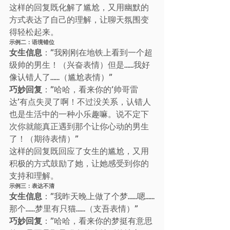
这样的回复既化解了尴尬，又用幽默的
方式表达了自己的理解，让聊天氛围变
得轻松起来。
示例二：语境错位
女生信息
：”我刚刚在地铁上看到一个超
级帅的男生！（兴奋表情）但是……我好
像认错人了……（尴尬表情）”
巧妙回复
：”哈哈，看来你的’帅哥雷
达’有点失灵了啊！不过没关系，认错人
也是生活中的一种小乐趣嘛。说不定下
次你就能真正遇到那个让你心动的男生
了！（期待表情）”
这样的回复既回应了女生的尴尬，又用
积极的方式鼓励了她，让她感受到你的
支持和理解。
示例三：表达不清
女生信息
：”我昨天晚上做了个梦……嗯……
那个……梦里有只猫……（支吾表情）”
巧妙回复
：”哈哈，看来你的梦挺有意思