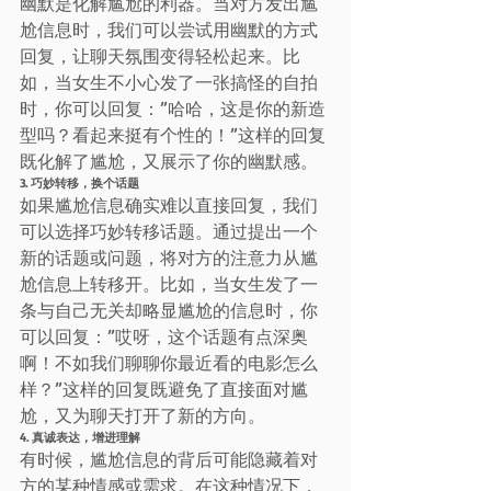
幽默是化解尴尬的利器。当对方发出尴
尬信息时，我们可以尝试用幽默的方式
回复，让聊天氛围变得轻松起来。比
如，当女生不小心发了一张搞怪的自拍
时，你可以回复：”哈哈，这是你的新造
型吗？看起来挺有个性的！”这样的回复
既化解了尴尬，又展示了你的幽默感。
3. 巧妙转移，换个话题
如果尴尬信息确实难以直接回复，我们
可以选择巧妙转移话题。通过提出一个
新的话题或问题，将对方的注意力从尴
尬信息上转移开。比如，当女生发了一
条与自己无关却略显尴尬的信息时，你
可以回复：”哎呀，这个话题有点深奥
啊！不如我们聊聊你最近看的电影怎么
样？”这样的回复既避免了直接面对尴
尬，又为聊天打开了新的方向。
4. 真诚表达，增进理解
有时候，尴尬信息的背后可能隐藏着对
方的某种情感或需求。在这种情况下，