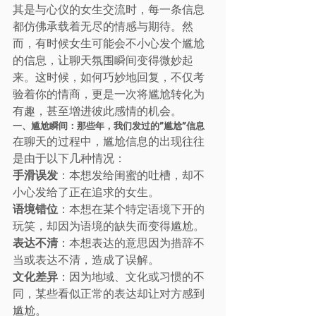
其是与心仪的女生交流时，每一条信息
都仿佛承载着无尽的情感与期待。然
而，有时候女生可能会不小心发个尴尬
的信息，让聊天氛围瞬间变得微妙起
来。这时候，如何巧妙地回复，不仅考
验着你的情商，更是一次将尴尬转化为
有趣，甚至增进彼此感情的机会。
一、尴尬瞬间：那些年，我们发过的”尴尬”信息
在聊天的过程中，尴尬信息的出现往往
是由于以下几种情况：
手滑误发
：本想发给闺蜜的吐槽，却不
小心发给了正在追求的女生。
语境错位
：本想在某个特定语境下开的
玩笑，却因为语境的缺失而变得尴尬。
表达不清
：本想表达的意思因为措辞不
当或表达不清，造成了误解。
文化差异
：因为地域、文化或习惯的不
同，某些看似正常的表达却让对方感到
尴尬。