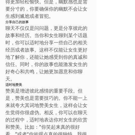
得更加轻松愉快。但是，幽默感也是需
要分寸的，你要确保你的幽默不会让女
生感到尴尬或者冒犯。
分享自己的故事
聊天不仅仅是问问题，更是分享彼此的
故事和经历。当你和女生聊到某个话题
时，你可以适时地分享一些自己的相关
经历或者故事。这样不仅能让女生更好
地了解你，还能让她感受到你的真诚和
信任。同时，你的故事也能激发女生的
好奇心和共鸣，让她更加愿意和你聊
天。
适时地赞美
赞美是增进彼此感情的重要手段。但
是，赞美也是需要技巧的。你不能一上
来就夸大其词地赞美女生，这样会让女
生觉得你很虚伪。相反，你可以在聊天
的过程中，适时地表达你对女生的欣赏
和赞美。比如：“你笑起来真的很好
看。”或者“你的观点真的很独特，我很