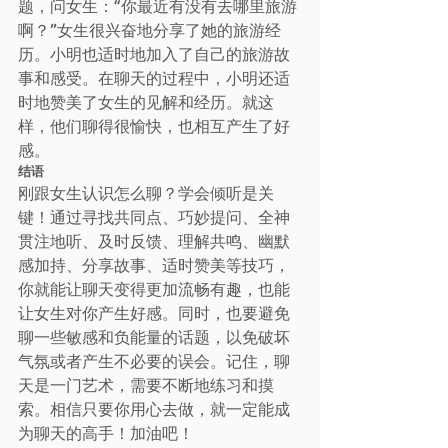
题，问女生：“你最近有没有去哪里旅游
啊？”女生很兴奋地分享了她的旅游经
历。小明也适时地加入了自己的旅游故
事和感受。在聊天的过程中，小明还适
时地赞美了女生的见解和经历。就这
样，他们聊得很愉快，也相互产生了好
感。
结语
刚跟女生认识怎么聊？学会倾听是关
键！通过寻找共同点、巧妙提问、全神
贯注地听、及时反馈、理解共鸣、幽默
感加持、分享故事、适时赞美等技巧，
你就能让聊天变得更加流畅有趣，也能
让女生对你产生好感。同时，也要避免
聊一些敏感和负能量的话题，以免破坏
气氛或者产生不必要的误会。记住，聊
天是一门艺术，需要不断地练习和摸
索。相信只要你用心去做，就一定能成
为聊天的高手！加油吧！