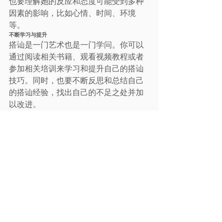
也要理解她的反应和态度可能受到多种
因素的影响，比如心情、时间、环境
等。
不断学习与提升
搭讪是一门艺术也是一门学问。你可以
通过阅读相关书籍、观看视频教程或者
参加相关培训来学习和提升自己的搭讪
技巧。同时，也要不断反思和总结自己
的搭讪经验，找出自己的不足之处并加
以改进。
八、结语
搭讪陌生女生并不是一件难事，只要你
掌握了正确的技巧和方法就能够轻松开
口并成功吸引到她的注意。记住，搭讪
是一种自然的交流方式，不要把它看得
太重要或者过于复杂。保持自信、冷静
和尊重是搭讪成功的关键。希望以上的
搭讪技巧和实例分析能够帮助你在大街
上成功搭讪到心仪的女生！加油！