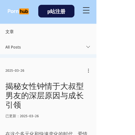
p站注册
文章
All Posts
2025-03-26
揭秘女性钟情于大叔型
男友的深层原因与成长
引领
已更新：
2025-03-26
在这个多元化和快速变化的时代，爱情