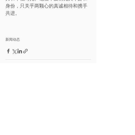
身份，只关乎两颗心的真诚相待和携手
共进。
新闻动态
最新文章
查看全部