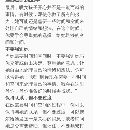
最后，哄女孩子开心并不是一蹴而就的
事情。有时候，即使你做了所有的努
力，她可能还是需要一些时间和空间来
处理自己的情绪和想法。在这个时候，
你要学会尊重她的选择，给她足够的空
间和时间。
不要强迫她
当她需要时间和空间时，不要强迫她与
你交流或做出决定。尊重她的意愿，让
她自由地处理自己的情绪和想法。你可
以告诉她：“我理解你现在需要一些时间
和空间来处理自己的事情。我会在这里
等你，等你准备好的时候再找我。”
保持联系，但不要过度
在她需要时间和空间的过程中，你可以
保持与她的联系，但不要过度。可以偶
尔给她发送一条关心的消息，或者询问
她是否需要帮助。但记住，不要频繁打