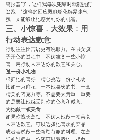
警报器’了，这样我每次犯错时就能提前
逃跑！”这样的回应既能够化解紧张气
氛，又能够让她感受到你的机智。
三、小惊喜，大效果：用
行动表达歉意
行动往往比言语更有说服力。在哄女孩
子开心的过程中，不妨准备一些小惊
喜，用行动来表达你的歉意和关心。
送一份小礼物
根据她的喜好，精心挑选一份小礼物，
比如一束鲜花、一本她喜欢的书、一盒
精美的巧克力等。不需要太贵重，重要
的是要让她感受到你的心意和诚意。
为她做一顿美食
如果你擅长烹饪，不妨为她做一顿美食
来表达歉意。可以选择她喜欢的菜品，
或者尝试做一些新颖有趣的料理。在烹
饪的过程中，你还可以邀请她一起参