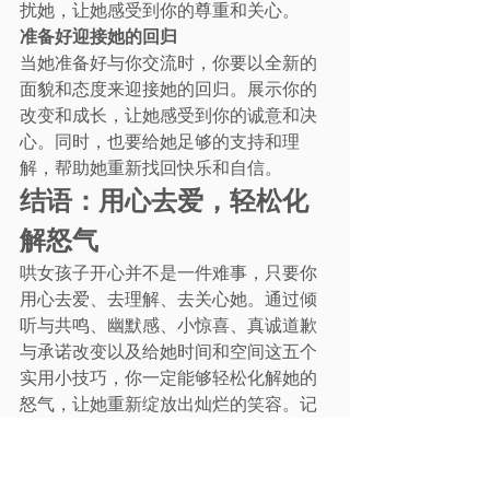
扰她，让她感受到你的尊重和关心。
准备好迎接她的回归
当她准备好与你交流时，你要以全新的
面貌和态度来迎接她的回归。展示你的
改变和成长，让她感受到你的诚意和决
心。同时，也要给她足够的支持和理
解，帮助她重新找回快乐和自信。
结语：用心去爱，轻松化
解怒气
哄女孩子开心并不是一件难事，只要你
用心去爱、去理解、去关心她。通过倾
听与共鸣、幽默感、小惊喜、真诚道歉
与承诺改变以及给她时间和空间这五个
实用小技巧，你一定能够轻松化解她的
怒气，让她重新绽放出灿烂的笑容。记
住，爱情需要经营和维护，只有用心去
爱，才能收获幸福美满的爱情果实。在
这个充满可能性的时代里，让我们一起