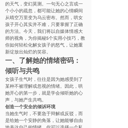
的天气，变幻莫测。一句无心之言或一
个小小的疏忽，都可能让她的心情瞬间
从晴空万里变为乌云密布。然而，哄女
孩子开心其实并不难，只要掌握了正确
的方法。今天，我们将以自媒体情感大
师的视角，为你揭秘5个实用小技巧，教
你如何轻松化解女孩子的怒气，让她重
新绽放出灿烂的笑容。
一、了解她的情绪密码：
倾听与共鸣
女孩子生气时，往往是因为她感受到了
某种不被理解或忽视的情绪。因此，哄
她开心的第一步，就是学会倾听她的心
声，与她产生共鸣。
创造一个安全的倾诉环境
当她生气时，不要急于辩解或反驳，而
是给她一个安静的角落，让她能够自由
地表达自己的情绪。你可以选择一个私