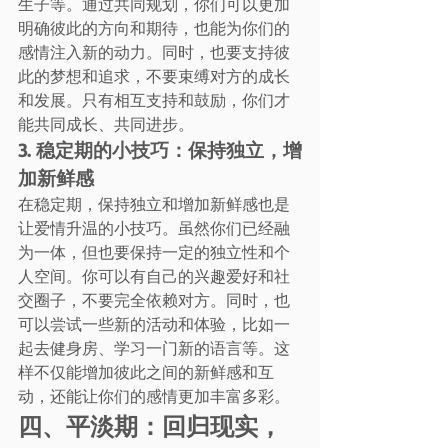
生子等。通过共同规划，你们可以更加
明确彼此的方向和期待，也能为你们的
感情注入新的动力。同时，也要支持彼
此的梦想和追求，不要束缚对方的成长
和发展。只有相互支持和鼓励，你们才
能共同成长、共同进步。
3. 稳定期的小技巧：保持独立，增
加新鲜感
在稳定期，保持独立和增加新鲜感也是
让爱情升温的小技巧。虽然你们已经融
为一体，但也要保持一定的独立性和个
人空间。你可以有自己的兴趣爱好和社
交圈子，不要完全依赖对方。同时，也
可以尝试一些新的活动和体验，比如一
起去健身房、学习一门新的语言等。这
样不仅能增加彼此之间的新鲜感和互
动，还能让你们的感情更加丰富多彩。
四、平淡期：回归现实，