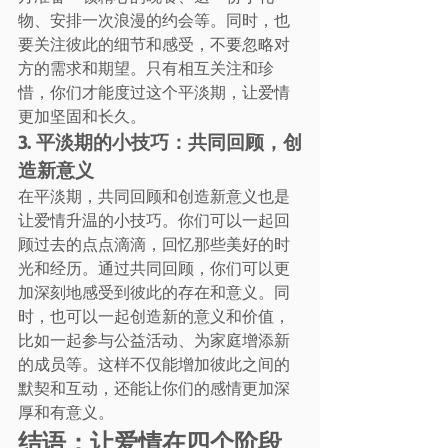
物、安排一次浪漫的约会等。同时，也
要关注彼此的细节和感受，不要忽略对
方的需求和期望。只有相互关注和珍
惜，你们才能度过这个平淡期，让爱情
更加坚固和长久。
3. 平淡期的小技巧：共同回顾，创
造新意义
在平淡期，共同回顾和创造新意义也是
让爱情升温的小技巧。你们可以一起回
顾过去的点点滴滴，回忆那些美好的时
光和经历。通过共同回顾，你们可以更
加深刻地感受到彼此的存在和意义。同
时，也可以一起创造新的意义和价值，
比如一起参与公益活动、为家庭增添新
的成员等。这样不仅能增加彼此之间的
默契和互动，还能让你们的感情更加深
厚和有意义。
结语：让爱情在四个阶段