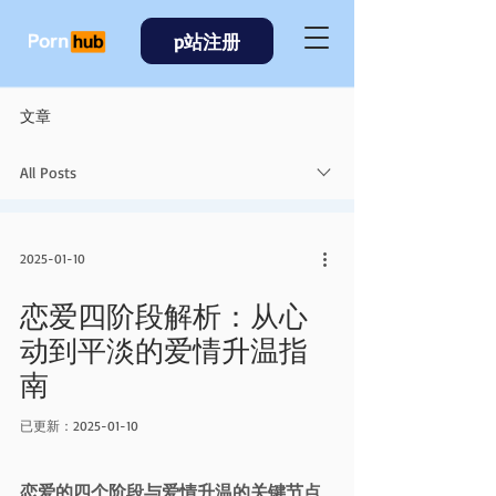
p站注册
文章
All Posts
2025-01-10
恋爱四阶段解析：从心
动到平淡的爱情升温指
南
已更新：
2025-01-10
恋爱的四个阶段与爱情升温的关键节点